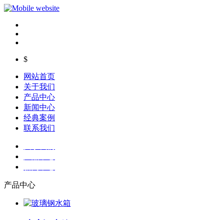
$
网站首页
关于我们
产品中心
新闻中心
经典案例
联系我们
关于我们
产品中心
新闻中心
产品中心