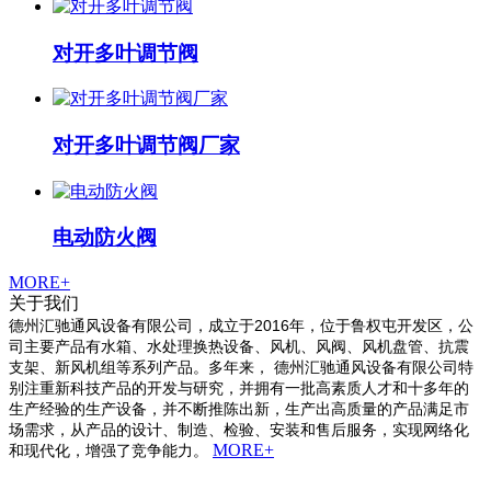
对开多叶调节阀
对开多叶调节阀厂家
电动防火阀
MORE+
关于我们
德州汇驰通风设备有限公司，成立于2016年，位于鲁权屯开发区，公
司主要产品有水箱、水处理换热设备、风机、风阀、风机盘管、抗震
支架、新风机组等系列产品。多年来， 德州汇驰通风设备有限公司特
别注重新科技产品的开发与研究，并拥有一批高素质人才和十多年的
生产经验的生产设备，并不断推陈出新，生产出高质量的产品满足市
场需求，从产品的设计、制造、检验、安装和售后服务，实现网络化
MORE+
和现代化，增强了竞争能力。