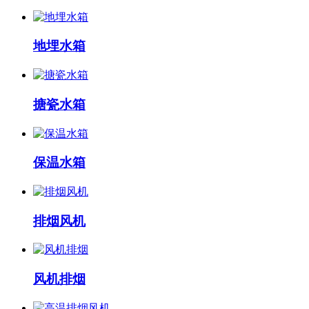
地埋水箱
搪瓷水箱
保温水箱
排烟风机
风机排烟