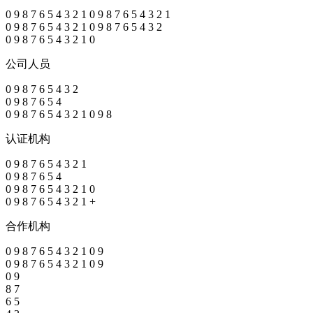
0
9
8
7
6
5
4
3
2
1
0
9
8
7
6
5
4
3
2
1
0
9
8
7
6
5
4
3
2
1
0
9
8
7
6
5
4
3
2
0
9
8
7
6
5
4
3
2
1
0
公司人员
0
9
8
7
6
5
4
3
2
0
9
8
7
6
5
4
0
9
8
7
6
5
4
3
2
1
0
9
8
认证机构
0
9
8
7
6
5
4
3
2
1
0
9
8
7
6
5
4
0
9
8
7
6
5
4
3
2
1
0
0
9
8
7
6
5
4
3
2
1
+
合作机构
0
9
8
7
6
5
4
3
2
1
0
9
0
9
8
7
6
5
4
3
2
1
0
9
0
9
8
7
6
5