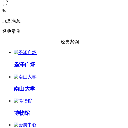
4
3
2
1
%
服务满意
经典案例
经典案例
圣泽广场
南山大学
博物馆