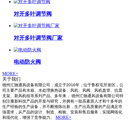
对开多叶调节阀
对开多叶调节阀厂家
电动防火阀
MORE+
关于我们
德州汇驰通风设备有限公司，成立于2016年，位于鲁权屯开发区，公
司主要产品有水箱、水处理换热设备、风机、风阀、风机盘管、抗震
支架、新风机组等系列产品。多年来， 德州汇驰通风设备有限公司特
别注重新科技产品的开发与研究，并拥有一批高素质人才和十多年的
生产经验的生产设备，并不断推陈出新，生产出高质量的产品满足市
场需求，从产品的设计、制造、检验、安装和售后服务，实现网络化
MORE+
和现代化，增强了竞争能力。