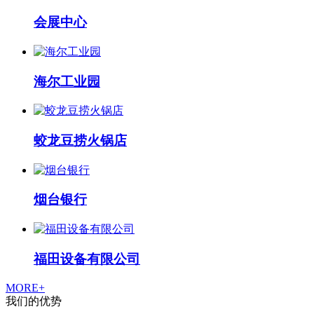
会展中心
海尔工业园
蛟龙豆捞火锅店
烟台银行
福田设备有限公司
MORE+
我们的优势