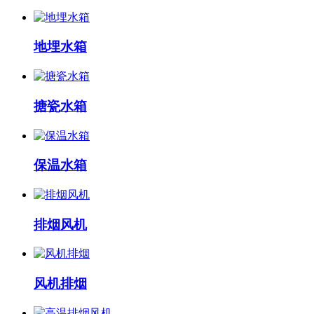
地埋水箱
搪瓷水箱
保温水箱
排烟风机
风机排烟