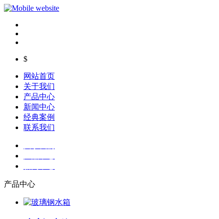
$
网站首页
关于我们
产品中心
新闻中心
经典案例
联系我们
关于我们
产品中心
新闻中心
产品中心