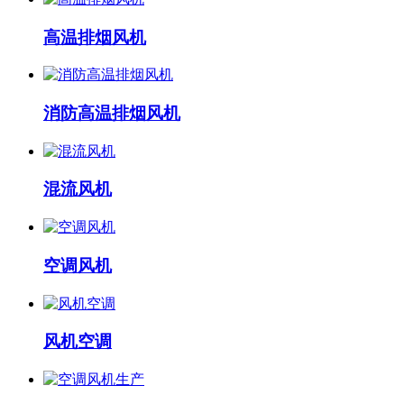
高温排烟风机
消防高温排烟风机
混流风机
空调风机
风机空调