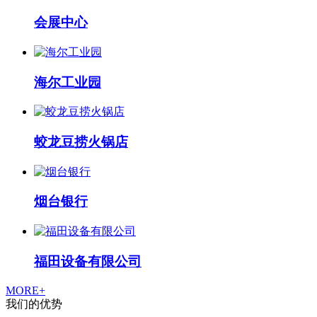
会展中心
海尔工业园
蛟龙豆捞火锅店
烟台银行
福田设备有限公司
MORE+
我们的优势