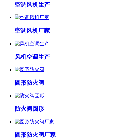
空调风机生产
空调风机厂家
风机空调生产
圆形防火阀
防火阀圆形
圆形防火阀厂家