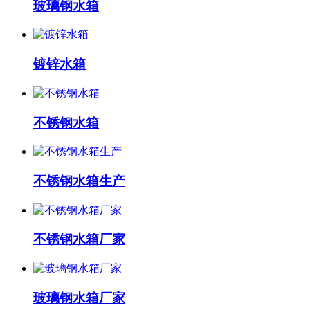
玻璃钢水箱
镀锌水箱
不锈钢水箱
不锈钢水箱生产
不锈钢水箱厂家
玻璃钢水箱厂家