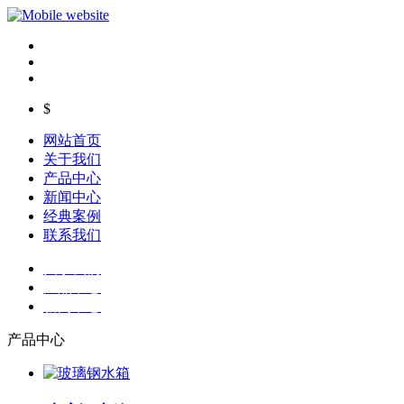
$
网站首页
关于我们
产品中心
新闻中心
经典案例
联系我们
关于我们
产品中心
新闻中心
产品中心