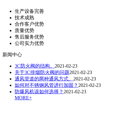
生产设备完善
技术成熟
合作客户优势
质量优势
售后服务优势
公司实力优势
新闻中心
3C防火阀的结构。
2021-02-23
关于3C排烟防火阀的问题
2021-02-23
通风管道的两种通风方式。
2021-02-23
如何对不锈钢风管进行加固？
2021-02-23
防爆风机该如何选择？
2021-02-23
MORE+
联系人：
方经理
咨询热线：
18653423546
邮箱：
942557148@qq.com
联系地址：
山东省德州市武城县鲁权屯镇