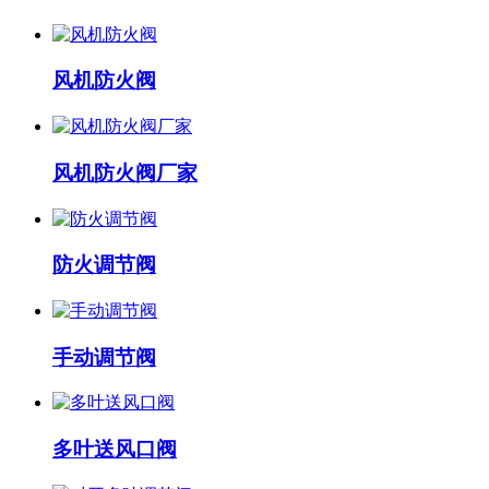
风机防火阀
风机防火阀厂家
防火调节阀
手动调节阀
多叶送风口阀