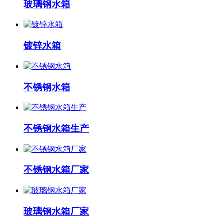
玻璃钢水箱
镀锌水箱
不锈钢水箱
不锈钢水箱生产
不锈钢水箱厂家
玻璃钢水箱厂家