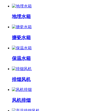
地埋水箱
搪瓷水箱
保温水箱
排烟风机
风机排烟