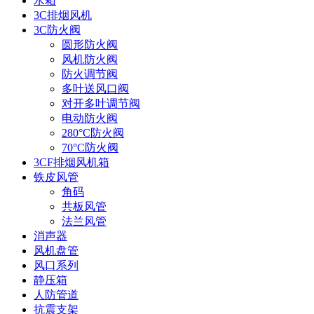
水箱
3C排烟风机
3C防火阀
圆形防火阀
风机防火阀
防火调节阀
多叶送风口阀
对开多叶调节阀
电动防火阀
280°C防火阀
70°C防火阀
3CF排烟风机箱
铁皮风管
角码
共板风管
法兰风管
消声器
风机盘管
风口系列
静压箱
人防管道
抗震支架