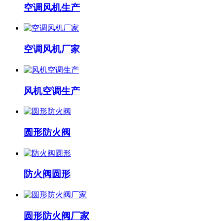
空调风机生产
空调风机厂家
风机空调生产
圆形防火阀
防火阀圆形
圆形防火阀厂家