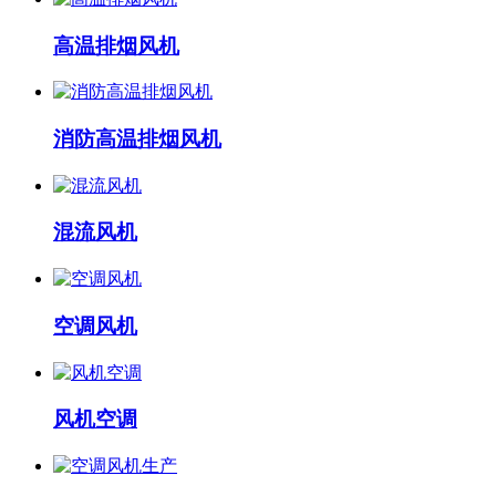
高温排烟风机
消防高温排烟风机
混流风机
空调风机
风机空调