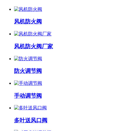
风机防火阀
风机防火阀厂家
防火调节阀
手动调节阀
多叶送风口阀