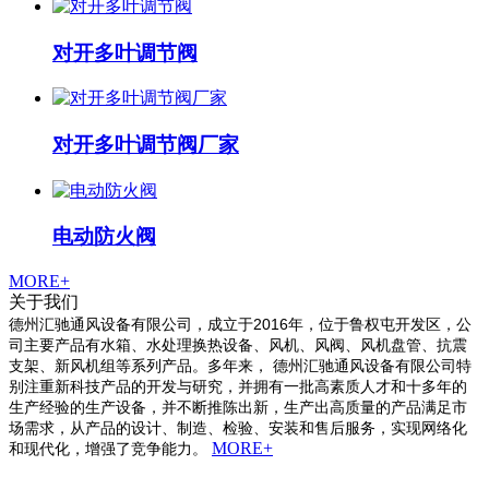
对开多叶调节阀
对开多叶调节阀厂家
电动防火阀
MORE+
关于我们
德州汇驰通风设备有限公司，成立于2016年，位于鲁权屯开发区，公
司主要产品有水箱、水处理换热设备、风机、风阀、风机盘管、抗震
支架、新风机组等系列产品。多年来， 德州汇驰通风设备有限公司特
别注重新科技产品的开发与研究，并拥有一批高素质人才和十多年的
生产经验的生产设备，并不断推陈出新，生产出高质量的产品满足市
场需求，从产品的设计、制造、检验、安装和售后服务，实现网络化
MORE+
和现代化，增强了竞争能力。