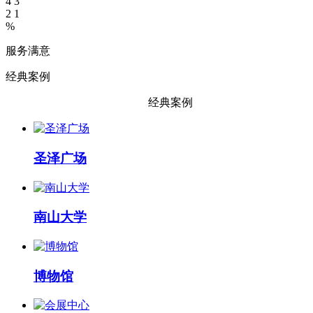
4
3
2
1
%
服务满意
经典案例
经典案例
圣泽广场
南山大学
博物馆