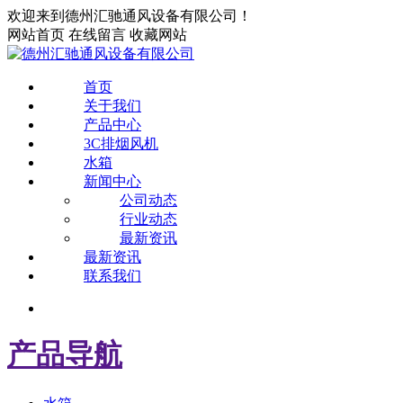
欢迎来到德州汇驰通风设备有限公司！
网站首页 在线留言 收藏网站
首页
关于我们
产品中心
3C排烟风机
水箱
新闻中心
公司动态
行业动态
最新资讯
最新资讯
联系我们
产品导航