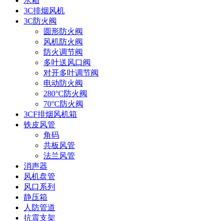
水箱
3C排烟风机
3C防火阀
圆形防火阀
风机防火阀
防火调节阀
多叶送风口阀
对开多叶调节阀
电动防火阀
280°C防火阀
70°C防火阀
3CF排烟风机箱
铁皮风管
角码
共板风管
法兰风管
消声器
风机盘管
风口系列
静压箱
人防管道
抗震支架