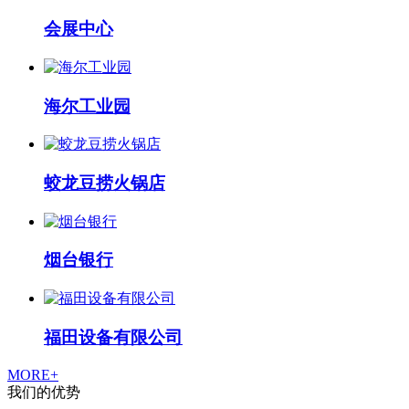
会展中心
海尔工业园
蛟龙豆捞火锅店
烟台银行
福田设备有限公司
MORE+
我们的优势