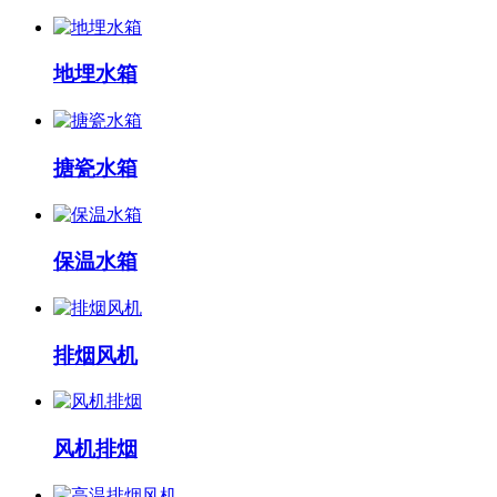
地埋水箱
搪瓷水箱
保温水箱
排烟风机
风机排烟