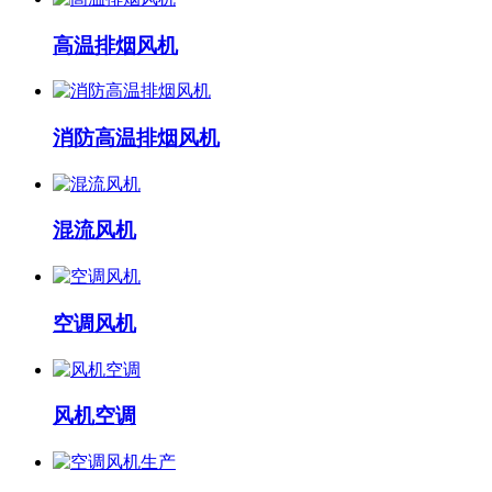
高温排烟风机
消防高温排烟风机
混流风机
空调风机
风机空调