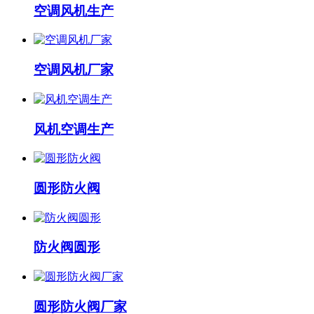
空调风机生产
空调风机厂家
风机空调生产
圆形防火阀
防火阀圆形
圆形防火阀厂家