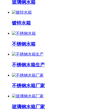
玻璃钢水箱
镀锌水箱
不锈钢水箱
不锈钢水箱生产
不锈钢水箱厂家
玻璃钢水箱厂家