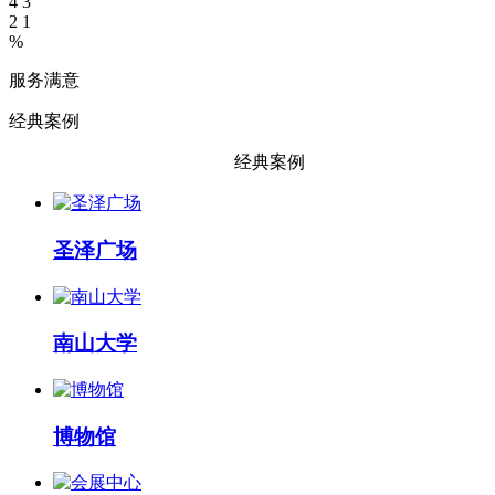
4
3
2
1
%
服务满意
经典案例
经典案例
圣泽广场
南山大学
博物馆