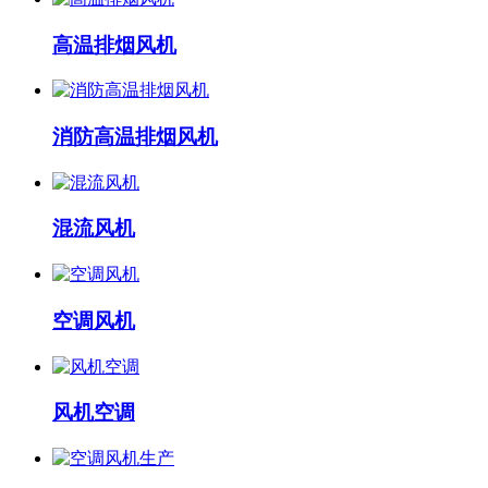
高温排烟风机
消防高温排烟风机
混流风机
空调风机
风机空调